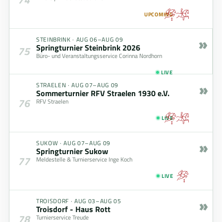
UPCOMING
»
STEINBRINK
·
AUG 06–AUG 09
Springturnier Steinbrink 2026
75
Büro- und Veranstaltungsservice Corinna Nordhorn
LIVE
»
STRAELEN
·
AUG 07–AUG 09
Sommerturnier RFV Straelen 1930 e.V.
76
RFV Straelen
LIVE
»
SUKOW
·
AUG 07–AUG 09
Springturnier Sukow
77
Meldestelle & Turnierservice Inge Koch
LIVE
»
TROISDORF
·
AUG 03–AUG 05
Troisdorf - Haus Rott
78
Turnierservice Treude