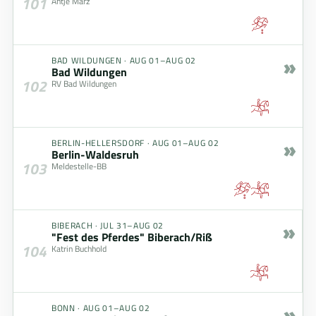
101
Antje März
»
BAD WILDUNGEN
·
AUG 01–AUG 02
Bad Wildungen
102
RV Bad Wildungen
»
BERLIN-HELLERSDORF
·
AUG 01–AUG 02
Berlin-Waldesruh
103
Meldestelle-BB
»
BIBERACH
·
JUL 31–AUG 02
"Fest des Pferdes" Biberach/Riß
104
Katrin Buchhold
»
BONN
·
AUG 01–AUG 02