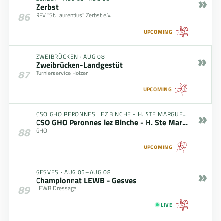
»
Zerbst
86
RFV "St.Laurentius" Zerbst e.V.
UPCOMING
»
ZWEIBRÜCKEN
·
AUG 08
Zweibrücken-Landgestüt
87
Turnierservice Holzer
UPCOMING
»
CSO GHO PERONNES LEZ BINCHE - H. STE MARGUERITE
·
AUG 0
CSO GHO Peronnes lez Binche - H. Ste Marguerite
88
GHO
UPCOMING
»
GESVES
·
AUG 05–AUG 08
Championnat LEWB - Gesves
89
LEWB Dressage
LIVE