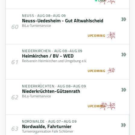
LIVE
»
NEUSS
·
AUG 08–AUG 09
Neuss-Uedesheim - Gut Altwahlscheid
60
BiLa-Turnierservice
UPCOMING
»
NIEDERKIRCHEN
·
AUG 08–AUG 09
Heimkirchen / BV - WED
61
Reitverein Heimkirchen und Umgebung e.V.
UPCOMING
»
NIEDERKRÜCHTEN
·
AUG 08–AUG 09
Niederkrüchten-Gützenrath
62
BiLa-Turnierservice
UPCOMING
»
NORDWALDE
·
AUG 07–AUG 09
Nordwalde, Fahrturnier
63
Turnierorganisation Falk Schlömer