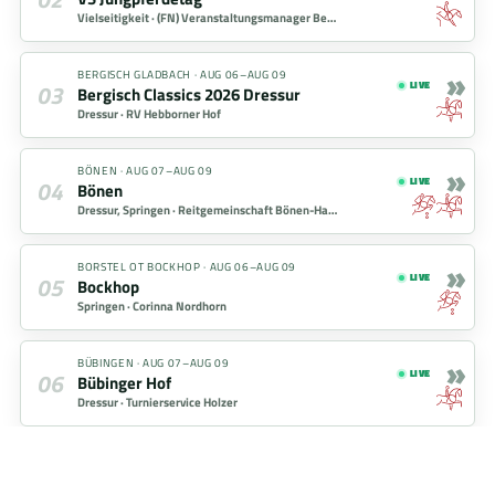
Vielseitigkeit ·
(FN) Veranstaltungsmanager Bernd Müller
»
BERGISCH GLADBACH
·
AUG 06–AUG 09
03
LIVE
Bergisch Classics 2026 Dressur
Dressur ·
RV Hebborner Hof
»
BÖNEN
·
AUG 07–AUG 09
04
LIVE
Bönen
Dressur, Springen ·
Reitgemeinschaft Bönen-Hacheney eV.
»
BORSTEL OT BOCKHOP
·
AUG 06–AUG 09
05
LIVE
Bockhop
Springen ·
Corinna Nordhorn
»
BÜBINGEN
·
AUG 07–AUG 09
06
LIVE
Bübinger Hof
Dressur ·
Turnierservice Holzer