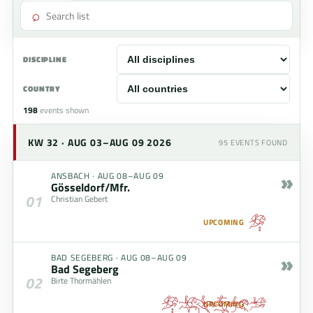
⌕
DISCIPLINE
COUNTRY
198
events shown
KW 32 · AUG 03–AUG 09 2026
95
EVENTS FOUND
»
ANSBACH
·
AUG 08–AUG 09
Gösseldorf/Mfr.
01
Christian Gebert
UPCOMING
»
BAD SEGEBERG
·
AUG 08–AUG 09
Bad Segeberg
02
Birte Thormählen
UPCOMING