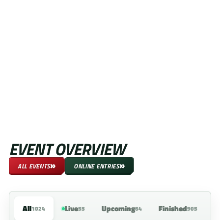
EVENT OVERVIEW
»
»
ALL EVENTS
ONLINE ENTRIES
All
Live
Upcoming
Finished
1024
55
64
905