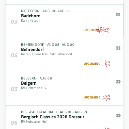
»
BADEBORN
·
AUG 08–AUG 09
Badeborn
03
Karin Hätsch
UPCOMING
»
BEHRENDORF
·
AUG 08–AUG 09
Behrendorf
04
Reiterv.Obere Arlau Sitz Behrendorf
UPCOMING
»
BELGERN
·
AUG 08
Belgern
05
RV Liebersee e. V.
UPCOMING
»
BERGISCH GLADBACH
·
AUG 06–AUG 09
Bergisch Classics 2026 Dressur
06
RV Hebborner Hof