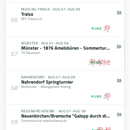
»
MÜHLTAL-TRAISA
·
AUG 07–AUG 09
Traisa
56
RFV Traisa e.V.
LIVE
»
MÜNSTER
·
AUG 07–AUG 09
Münster - 1876 Amelsbüren - Sommerturnier 2026
57
TO Neumann
LIVE
»
NAHRENDORF
·
AUG 07–AUG 09
Nahrendorf Springturnier
58
Reitturnier – Management Kieling
LIVE
»
NEUENKIRCHEN/BR.
·
AUG 07–AUG 09
Neuenkirchen/Bramsche "Galopp durch die Baustelle"
59
Turnierservice moellenkamp.de