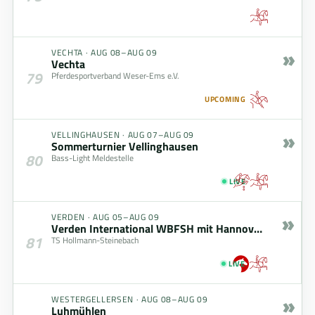
»
VECHTA
·
AUG 08–AUG 09
Vechta
79
Pferdesportverband Weser-Ems e.V.
UPCOMING
»
VELLINGHAUSEN
·
AUG 07–AUG 09
Sommerturnier Vellinghausen
80
Bass-Light Meldestelle
LIVE
»
VERDEN
·
AUG 05–AUG 09
Verden International WBFSH mit Hannoveraner Championat
81
TS Hollmann-Steinebach
LIVE
»
WESTERGELLERSEN
·
AUG 08–AUG 09
Luhmühlen