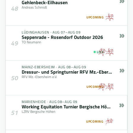
»
Gehlenbeck-Eilhausen
48
Andreas Schmidt
UPCOMING
»
LÜDINGHAUSEN
·
AUG 07–AUG 09
Seppenrade - Rosendorf Outdoor 2026
49
TO Neumann
LIVE
»
MAINZ-EBERSHEIM
·
AUG 08–AUG 09
Dressur- und Springturnier RFV Mz.-Ebersheim (08.08. - 09.08.2026)
50
RFV Mz.-Ebersheim e.V.
UPCOMING
»
MARIENHEIDE
·
AUG 08–AUG 09
Working Equitation Turnier Bergische Höhen
51
LZRV Bergische Höhen
UPCOMING