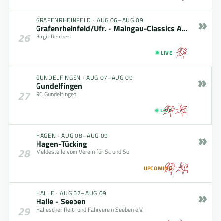
»
GRAFENRHEINFELD
·
AUG 06–AUG 09
Grafenrheinfeld/Ufr. - Maingau-Classics August 2026
26
Birgit Reichert
LIVE
»
GUNDELFINGEN
·
AUG 07–AUG 09
Gundelfingen
27
RC Gundelfingen
LIVE
»
HAGEN
·
AUG 08–AUG 09
Hagen-Tücking
28
Meldestelle vom Verein für Sa und So
UPCOMING
»
HALLE
·
AUG 07–AUG 09
Halle - Seeben
29
Hallescher Reit- und Fahrverein Seeben e.V.