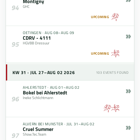
Montigny
94
GHC
UPCOMING
»
OETINGEN
·
AUG 08–AUG 09
CDRV - 4111
95
HGVBB Dressuur
UPCOMING
KW 31 · JUL 27–AUG 02 2026
103
EVENTS FOUND
»
AHLERSTEDT
·
AUG 01–AUG 02
Bokel bei Ahlerstedt
96
Ineke Schlichtmann
»
ALVERN BEI MUNSTER
·
JUL 31–AUG 02
Cruel Summer
97
Show.Tec.Team