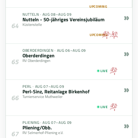
UPCOMING
»
NUTTELN
·
AUG 08–AUG 09
Nutteln - 50-jähriges Vereinsjubiläum
64
Küstenstelle
UPCOMING
»
OBERDERDINGEN
·
AUG 06–AUG 09
Oberderdingen
65
RV Oberderdingen
LIVE
»
PERL
·
AUG 07–AUG 09
Perl-Sinz, Reitanlage Birkenhof
66
Turnierservice Muthweiler
LIVE
»
PLIENING
·
AUG 07–AUG 09
Pliening/Obb.
67
RV Selmerhof-Pliening e.V.