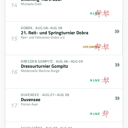
14
Michaela Dietl
LIVE
»
DOBRA
·
AUG 08–AUG 09
21. Reit- und Springturnier Dobra
15
Reit- und Fahrverein Dobra e.V.
UPCOMING
»
DRESDEN GOMPITZ
·
AUG 06–AUG 09
Dressurturnier Gompitz
16
Meldestelle Martina Runge
LIVE
»
DUVENSEE
·
AUG 07–AUG 09
Duvensee
17
Florian Auer
LIVE