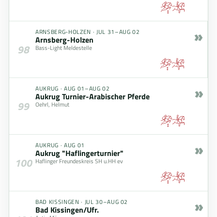
»
ARNSBERG-HOLZEN
·
JUL 31–AUG 02
Arnsberg-Holzen
98
Bass-Light Meldestelle
»
AUKRUG
·
AUG 01–AUG 02
Aukrug Turnier-Arabischer Pferde
99
Oehrl, Helmut
»
AUKRUG
·
AUG 01
Aukrug "Haflingerturnier"
100
Haflinger Freundeskreis SH u.HH ev
»
BAD KISSINGEN
·
JUL 30–AUG 02
Bad Kissingen/Ufr.