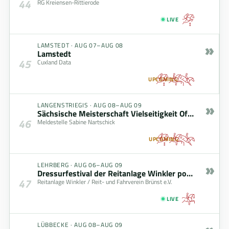
44
RG Kreiensen-Rittierode
LIVE
»
LAMSTEDT
·
AUG 07–AUG 08
Lamstedt
45
Cuxland Data
UPCOMING
»
LANGENSTRIEGIS
·
AUG 08–AUG 09
Sächsische Meisterschaft Vielseitigkeit Offene Klasse – gefördert durch den Freistaat Sachsen
46
Meldestelle Sabine Nartschick
UPCOMING
»
LEHRBERG
·
AUG 06–AUG 09
Dressurfestival der Reitanlage Winkler powered by zoells.de GmbH
47
Reitanlage Winkler / Reit- und Fahrverein Brünst e.V.
LIVE
LÜBBECKE
·
AUG 08–AUG 09