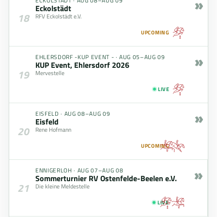
»
ECKOLSTÄDT
·
AUG 08–AUG 09
Eckolstädt
18
RFV Eckolstädt e.V.
UPCOMING
»
EHLERSDORF -KUP EVENT -
·
AUG 05–AUG 09
KUP Event, Ehlersdorf 2026
19
Mervestelle
LIVE
»
EISFELD
·
AUG 08–AUG 09
Eisfeld
20
Rene Hofmann
UPCOMING
»
ENNIGERLOH
·
AUG 07–AUG 08
Sommerturnier RV Ostenfelde-Beelen e.V.
21
Die kleine Meldestelle
LIVE