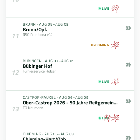
LIVE
»
BRUNN
·
AUG 08–AUG 09
Brunn/Opf.
11
RSC Ratisbona e.V.
UPCOMING
»
BÜBINGEN
·
AUG 07–AUG 09
Bübinger Hof
12
Turnierservice Holzer
LIVE
»
CASTROP-RAUXEL
·
AUG 06–AUG 09
Ober-Castrop 2026 - 50 Jahre Reitgemeinschaft
13
TO Neumann
LIVE
»
CHIEMING
·
AUG 06–AUG 09
Chieming-Hart/Obb.