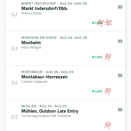
»
MARKT INDERSDORF
·
AUG 06–AUG 09
Markt Indersdorf/Obb.
52
Andrea Holzer
LIVE
»
MONHEIM AM RHEIN
·
AUG 06–AUG 09
Monheim
53
Petra Höltgen
LIVE
»
MONTABAUR
·
AUG 06–AUG 09
Montabaur-Horressen
54
Cordula Sadowski
LIVE
»
MÜHLEN
·
AUG 03–AUG 05
Mühlen, Outdoor Late Entry
55
Turnierorganisation Falk Schlömer