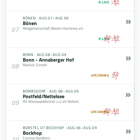
LIVE
»
BÖNEN
·
AUG 07–AUG 09
Bönen
07
Reitgemeinschaft Bönen-Hacheney eV.
LIVE
»
BONN
·
AUG 08–AUG 09
Bonn - Annaberger Hof
08
Markus Schnell
UPCOMING
»
BORMSDORF
·
AUG 08–AUG 09
Postfeld/Nettelsee
09
RV Westwalddistrikt u.U.eV Nettels
UPCOMING
»
BORSTEL OT BOCKHOP
·
AUG 06–AUG 09
Bockhop
10
Corinna Nordhorn