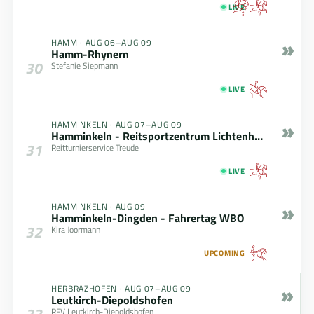
LIVE
»
HAMM
·
AUG 06–AUG 09
Hamm-Rhynern
30
Stefanie Siepmann
LIVE
»
HAMMINKELN
·
AUG 07–AUG 09
Hamminkeln - Reitsportzentrum Lichtenholz
31
Reitturnierservice Treude
LIVE
»
HAMMINKELN
·
AUG 09
Hamminkeln-Dingden - Fahrertag WBO
32
Kira Joormann
UPCOMING
»
HERBRAZHOFEN
·
AUG 07–AUG 09
Leutkirch-Diepoldshofen
33
RFV Leutkirch-Diepoldshofen