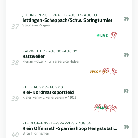
»
JETTINGEN-SCHEPPACH
·
AUG 07–AUG 09
Jettingen-Scheppach/Schw. Springturnier
37
Stephanie Wagner
LIVE
»
KATZWEILER
·
AUG 08–AUG 09
Katzweiler
38
Florian Holzer - Turnierservice Holzer
UPCOMING
»
KIEL
·
AUG 07–AUG 09
Kiel-Nordmarksportfeld
39
Kieler Renn- u.Reiterverein v.1902
LIVE
»
KLEIN OFFENSETH-SPARRIES
·
AUG 05
Klein Offenseth-Sparrieshoop Hengststation Maas J. Hell
40
Birte Thormählen