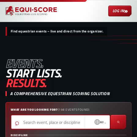
»
LOG IN
Find equestrian events – live and direct from the organizer.
EVENTS.
START LISTS.
RESULTS.
A COMPREHENSIVE EQUESTRIAN SCORING SOLUTION
WHAT ARE YOU LOOKING FOR?
(
198
EVENTS FOUND
)
⌕
⌄
All
DISCIPLINE