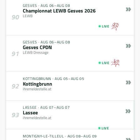
»
GESVES
·
AUG 06–AUG 08
Championnat LEWB Gesves 2026
90
LEWB
LIVE
»
GESVES
·
AUG 06–AUG 08
Gesves CPDN
91
LEWB Dressage
LIVE
»
KOTTINGBRUNN
·
AUG 05–AUG 05
Kottingbrunn
92
ihremeldestelle.at
»
LASSEE
·
AUG 07–AUG 07
Lassee
93
ihremeldestelle.at
LIVE
»
MONTIGNY-LE-TILLEUL
·
AUG 08–AUG 09