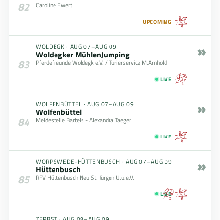
82
Caroline Ewert
UPCOMING
»
WOLDEGK
·
AUG 07–AUG 09
Woldegker MühlenJumping
83
Pferdefreunde Woldegk e.V. / Turierservice M.Arnhold
LIVE
»
WOLFENBÜTTEL
·
AUG 07–AUG 09
Wolfenbüttel
84
Meldestelle Bartels - Alexandra Taeger
LIVE
»
WORPSWEDE-HÜTTENBUSCH
·
AUG 07–AUG 09
Hüttenbusch
85
RFV Hüttenbusch Neu St. Jürgen U.u.e.V.
LIVE
ZERBST
·
AUG 08–AUG 09