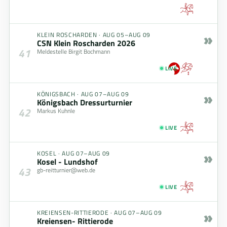
»
KLEIN ROSCHARDEN
·
AUG 05–AUG 09
CSN Klein Roscharden 2026
41
Meldestelle Birgit Bochmann
LIVE
»
KÖNIGSBACH
·
AUG 07–AUG 09
Königsbach Dressurturnier
42
Markus Kuhnle
LIVE
»
KOSEL
·
AUG 07–AUG 09
Kosel - Lundshof
43
gb-reitturnier@web.de
LIVE
»
KREIENSEN-RITTIERODE
·
AUG 07–AUG 09
Kreiensen- Rittierode