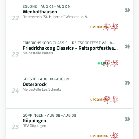
»
ESLOHE
·
AUG 08–AUG 09
Wenholthausen
22
Reiterverein "St. Hubertus" Wennetal e. V.
UPCOMING
»
FRIERICHSKOOG CLASSIC - REITSPORTFESTIVAL AM MEER
·
AUG
Friedrichskoog Classics - Reitsportfestival am Meer
23
Meldestelle Bartels
LIVE
»
GEESTE
·
AUG 08–AUG 09
Osterbrock
24
Meldestelle Lea Schmitz
UPCOMING
»
GÖPPINGEN
·
AUG 08–AUG 09
Göppingen
25
RFV Göppingen
UPCOMING