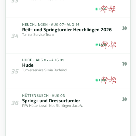
LIVE
»
HEUCHLINGEN
·
AUG 07–AUG 16
Reit- und Springturnier Heuchlingen 2026
34
Turnier Service Team
LIVE
»
HUDE
·
AUG 07–AUG 09
Hude
35
Turnierservice Silvia Burfeind
LIVE
»
HÜTTENBUSCH
·
AUG 03
Spring- und Dressurturnier
36
RFV Hüttenbusch Neu St. Jürgen U.u.e.V.