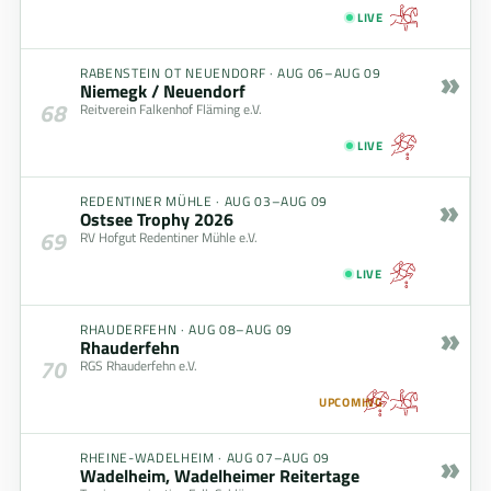
LIVE
»
RABENSTEIN OT NEUENDORF
·
AUG 06–AUG 09
Niemegk / Neuendorf
68
Reitverein Falkenhof Fläming e.V.
LIVE
»
REDENTINER MÜHLE
·
AUG 03–AUG 09
Ostsee Trophy 2026
69
RV Hofgut Redentiner Mühle e.V.
LIVE
»
RHAUDERFEHN
·
AUG 08–AUG 09
Rhauderfehn
70
RGS Rhauderfehn e.V.
UPCOMING
»
RHEINE-WADELHEIM
·
AUG 07–AUG 09
Wadelheim, Wadelheimer Reitertage